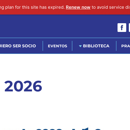
ng plan for this site has expired.
Renew now
to avoid service di
IERO SER SOCIO
BIBLIOTECA
EVENTOS
PRA
l 2026