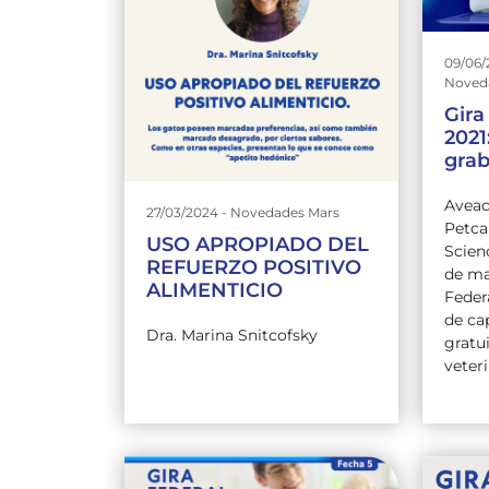
09/06/2
Noved
Gira
2021
gra
Aveac
27/03/2024 - Novedades Mars
Petca
USO APROPIADO DEL
Scien
REFUERZO POSITIVO
de ma
ALIMENTICIO
Feder
de ca
Dra. Marina Snitcofsky
gratu
veteri